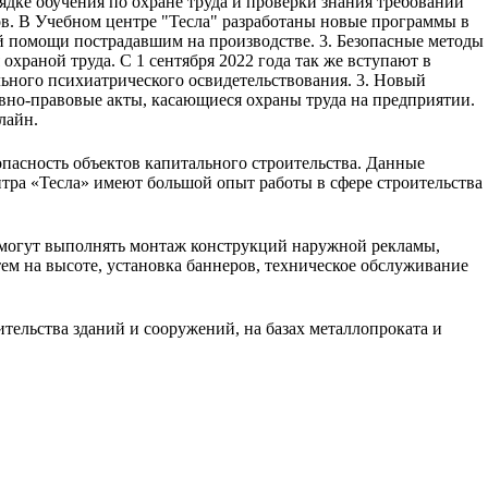
рядке обучения по охране труда и проверки знания требований
сов. В Учебном центре "Тесла" разработаны новые программы в
й помощи пострадавшим на производстве. 3. Безопасные методы
раной труда. С 1 сентября 2022 года так же вступают в
льного психиатрического освидетельствования. 3. Новый
вно-правовые акты, касающиеся охраны труда на предприятии.
лайн.
асность объектов капитального строительства. Данные
ра «Тесла» имеют большой опыт работы в сфере строительства
 могут выполнять монтаж конструкций наружной рекламы,
ем на высоте, установка баннеров, техническое обслуживание
тельства зданий и сооружений, на базах металлопроката и