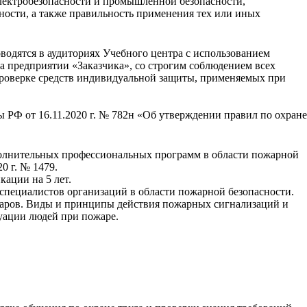
 электробезопасности и промышленной безопасности,
ности, а также правильность применения тех или иных
оводятся в аудиториях Учебного центра с использованием
а предприятии «Заказчика», со строгим соблюдением всех
 проверке средств индивидуальной защиты, применяемых при
ы РФ от 16.11.2020 г. № 782н «Об утверждении правил по охране
ополнительных профессиональных программ в области пожарной
 г. № 1479.
ации на 5 лет.
 специалистов организаций в области пожарной безопасности.
жаров. Виды и принципы действия пожарных сигнализаций и
уации людей при пожаре.