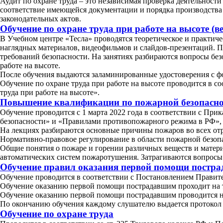
Аудит по охране труда – это независимая проверка деятельност
соответствие имеющейся документации и порядка производства р
законодательных актов.
Обучение по охране труда при работе на высоте (
В Учебном центре «Тесла» проводятся теоретическое и практиче
наглядных материалов, видеофильмов и слайдов-презентаций. П
требований безопасности. На занятиях разбираются вопросы без
работе на высоте.
После обучения выдаются заламинированные удостоверения с фо
Обучение по охране труда при работе на высоте проводится в с
труда при работе на высоте».
Повышение квалификации по пожарной безопасно
Обучение проводится с 1 марта 2022 года в соответствии с Пр
безопасности» и «Правилами противопожарного режима в РФ», 
На лекциях разбираются основные причины пожаров во всех о
Нормативно-правовое регулирование в области пожарной безопа
Общие понятия о пожаре и горении различных веществ и мате
автоматических систем пожаротушения. Затрагиваются вопросы
Обучение правил оказания первой помощи постр
Обучение проводится в соответствии с Постановлением Правител
Обучение оказанию первой помощи пострадавшим проходит на 
Обучение оказанию первой помощи пострадавшим проводится не 
По окончанию обучения каждому слушателю выдается протокол 
Обучение по охране труда