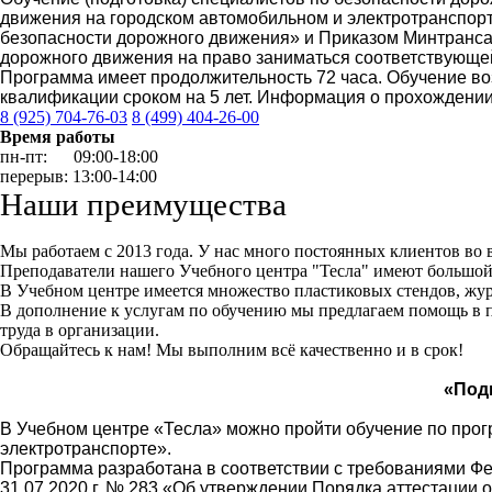
движения на городском автомобильном и электротранспорте
безопасности дорожного движения» и Приказом Минтранса Р
дорожного движения на право заниматься соответствующе
Программа имеет продолжительность 72 часа. Обучение в
квалификации сроком на 5 лет. Информация о прохождени
8 (925) 704-76-03
8 (499) 404-26-00
Время работы
пн-пт: 09:00-18:00
перерыв: 13:00-14:00
Наши преимущества
Мы работаем с 2013 года. У нас много постоянных клиентов во 
Преподаватели нашего Учебного центра "Тесла" имеют большой
В Учебном центре имеется множество пластиковых стендов, жур
В дополнение к услугам по обучению мы предлагаем помощь в п
труда в организации.
Обращайтесь к нам! Мы выполним всё качественно и в срок!
«Под
В Учебном центре «Тесла» можно пройти обучение по про
электротранспорте».
Программа разработана в соответствии с требованиями Фе
31.07.2020 г. № 283 «Об утверждении Порядка аттестации