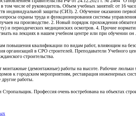
Постановлением Правительства РФ от 24.12.2021 г. № 2464 "О по
в том числе её руководитель. Объем учебных занятий: от 16 ча
ств индивидуальной защиты (СИЗ). 2. Обучение оказанию перво
просы охраны труда и функционирования системы управления ох
лучаев на производстве. 2. Новый порядок прохождения обязате
ту) и периодических медицинских осмотров. 4. Прочие нормати
знать на лекциях в нашем учебном центре или при обучении он 
ам повышения квалификации по видам работ, влияющим на безоп
 организаций в СРО строителей. Преподаватели Учебного цент
жданского строительства.
т монтажные (демонтажные) работы на высоте. Рабочие люльки
 домов к городским мероприятиям, реставрация инженерных сист
 другие работы.
 Стропальщик. Профессия очень востребована на объектах строи
ных