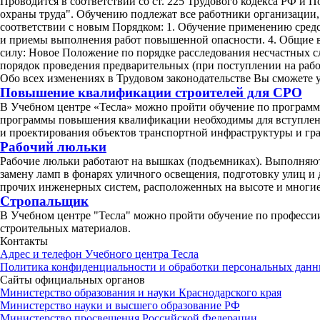
Проводится в соответствии со ст. 225 Трудового кодекса РФ и 
охраны труда". Обучению подлежат все работники организации, 
соответствии с новым Порядком: 1. Обучение применению сред
и приемы выполнения работ повышенной опасности. 4. Общие во
силу: Новое Положение по порядке расследования несчастных с
порядок проведения предварительных (при поступлении на рабо
Обо всех изменениях в Трудовом законодательстве Вы сможете у
Повышение квалификации строителей для СРО
В Учебном центре «Тесла» можно пройти обучение по программ
программы повышения квалификации необходимы для вступления
и проектирования объектов транспортной инфраструктуры и гра
Рабочий люльки
Рабочие люльки работают на вышках (подъемниках). Выполняю
замену ламп в фонарях уличного освещения, подготовку улиц и
прочих инженерных систем, расположенных на высоте и многие
Стропальщик
В Учебном центре "Тесла" можно пройти обучение по профессии
строительных материалов.
Контакты
Адрес и телефон Учебного центра Тесла
Политика конфиденциальности и обработки персональных дан
Сайты официальных органов
Министерство образования и науки Краснодарского края
Министерство науки и высшего образование РФ
Министерство просвещения Российской Федерации