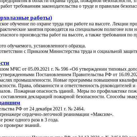
и предприятия в области охраны труда, пожарной безопасности,
абот требованиям законодательства о труде и правилам безопас
верхолазные работы)
ское обучение по охране труда при работе на высоте. Лекции пр
рактические занятия проводятся на специальном полигоне или н
опасного производства работ на высоте, а также требования по
то обучаемого, установленного образца.
оответствии с Приказом Министерства труда и социальной защит
сти
иказом МЧС от 05.09.2021 г. № 596 «Об утверждении типовых д
утвержденными Постановлением Правительства РФ от 16.09.2020
траслях промышленности. Новые программы повышения квалифик
сности. Права, обязанности и ответственность руководителей и
риалов. Пожарная опасность зданий. Меры по профилактике по
 составления деклараций пожарной безопасности. Способы эвак
адавшим
ьства РФ от 24 декабря 2021 г. № 2464.
тренажере сердечно-легочной реанимации «Максим».
реже одного раза в 3 года.
о проверке знаний.